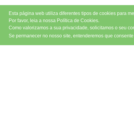
Esta página web utiliza diferentes tipos de cookies para m
Por favor, leia a nossa Política de Cookies.
Como valorizamos a sua privacidade, solicitamos o seu cons
Se permanecer no nosso site, entenderemos que consente
CONTACTOS
AVISOS LEGAIS
+351 232 930 020
Política de Privacidade
(Chamada para
rede fixa nacional)
Termos de Utilização
dietapura@dietmed.pt
Resolução Alternativa de Litígios
FORMULÁRIO CONTACTO
Utilização de Cookies