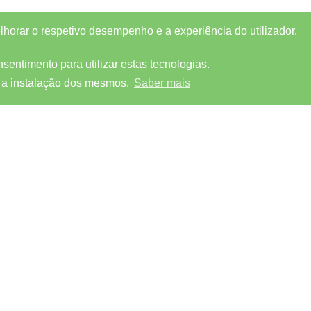
elhorar o respetivo desempenho e a experiência do utilizador.
entimento para utilizar estas tecnologias.
 a instalação dos mesmos.
Saber mais
MORADA
SIGA-NOS
DIETMED, S.A.
Edifício Verde
Queimadas - Sernada
3505-330 Viseu