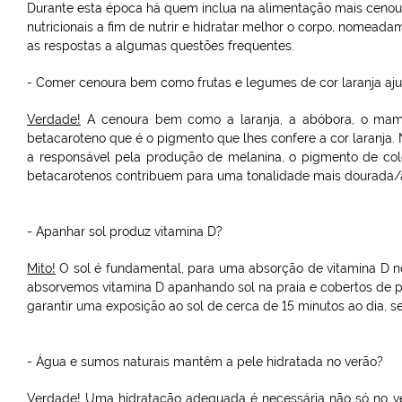
Durante esta época há quem inclua na alimentação mais cenoura
nutricionais a fim de nutrir e hidratar melhor o corpo, nomeada
as respostas a algumas questões frequentes.
- Comer cenoura bem como frutas e legumes de cor laranja a
Verdade!
A cenoura bem como a laranja, a abóbora, o mam
betacaroteno que é o pigmento que lhes confere a cor laranja.
a responsável pela produção de melanina, o pigmento de col
betacarotenos contribuem para uma tonalidade mais dourada/a
- Apanhar sol produz vitamina D?
Mito!
O sol é fundamental, para uma absorção de vitamina D no
absorvemos vitamina D apanhando sol na praia e cobertos de prot
garantir uma exposição ao sol de cerca de 15 minutos ao dia, se
- Água e sumos naturais mantêm a pele hidratada no verão?
Verdade!
Uma hidratação adequada é necessária não só no verã