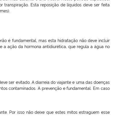
transpiração. Esta reposição de líquidos deve ser feita
umes).
rão é fundamental, mas esta hidratação não deve incluir
be a ação da hormona antidiurética, que regula a água no
eve ser evitado. A diarreia do viajante e uma das doenças
mentos contaminados. A prevenção e fundamental. Em caso
nte. Por isso não deixe que estes mitos estraguem esse