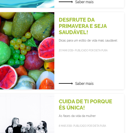
Saber mais
DESFRUTE DA
PRIMAVERA E SEJA
SAUDÁVEL!
Dicas para um estilo de vida mais saudável
20 MAR 2019- PUBLICADO POR DIETA PURA
Saber mais
CUIDA DE TI PORQUE
ÉS ÚNICA!
As fases da vida da mulher
8 MAR 2019- PUBLICADO POR DIETA PURA