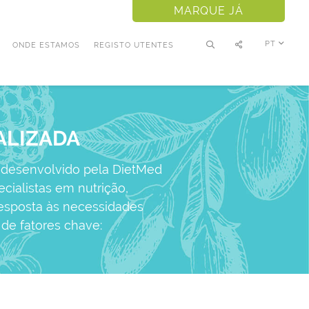
MARQUE JÁ
PT
ONDE ESTAMOS
REGISTO UTENTES
ALIZADA
o desenvolvido pela DietMed
ialistas em nutrição,
resposta às necessidades
 de fatores chave: