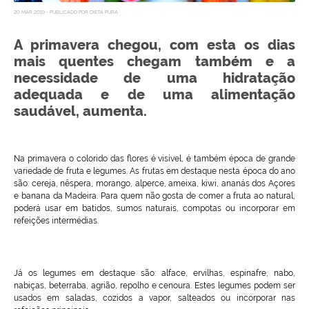
20 MAR 2019 - PUBLICADO POR DIETA PURA
A primavera chegou, com esta os dias
mais quentes chegam também e a
necessidade de uma hidratação
adequada e de uma alimentação
saudável, aumenta.
Na primavera o colorido das flores é visível, é também época de grande
variedade de fruta e legumes. As frutas em destaque nesta época do ano
são: cereja, nêspera, morango, alperce, ameixa, kiwi, ananás dos Açores
e banana da Madeira. Para quem não gosta de comer a fruta ao natural,
poderá usar em batidos, sumos naturais, compotas ou incorporar em
refeições intermédias.
Já os legumes em destaque são: alface, ervilhas, espinafre, nabo,
nabiças, beterraba, agrião, repolho e cenoura. Estes legumes podem ser
usados em saladas, cozidos a vapor, salteados ou incorporar nas