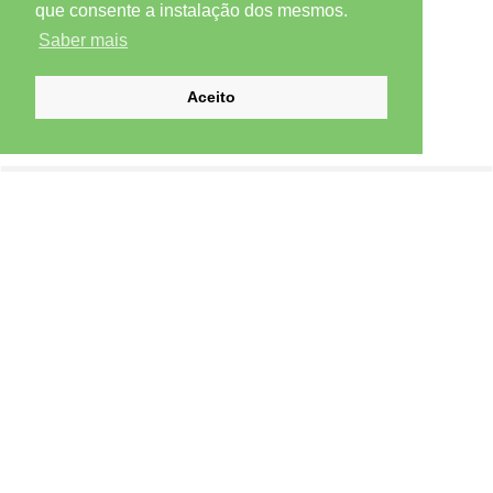
que consente a instalação dos mesmos.
Saber mais
Aceito
SUBSCREVER NEWSLETTER
Email *
Subscrever
CONTACTOS
+351 232 930 020
(Chamada para rede fixa nacional)