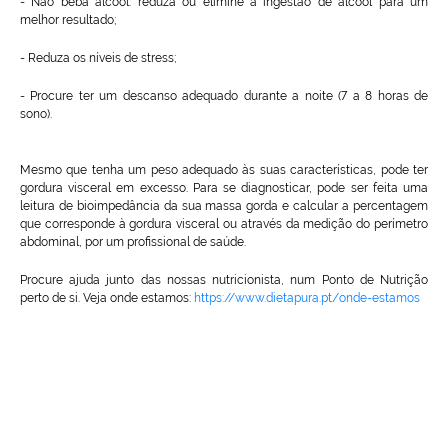
- Não beba álcool: reduza ou elimine a ingestão de álcool para um
melhor resultado;
- Reduza os níveis de stress;
- Procure ter um descanso adequado durante a noite (7 a 8 horas de
sono).
Mesmo que tenha um peso adequado às suas características, pode ter
gordura visceral em excesso. Para se diagnosticar, pode ser feita uma
leitura de bioimpedância da sua massa gorda e calcular a percentagem
que corresponde à gordura visceral ou através da medição do perímetro
abdominal, por um profissional de saúde.
Procure ajuda junto das nossas nutricionista, num Ponto de Nutrição
perto de si. Veja onde estamos:
https://www.dietapura.pt/onde-estamos