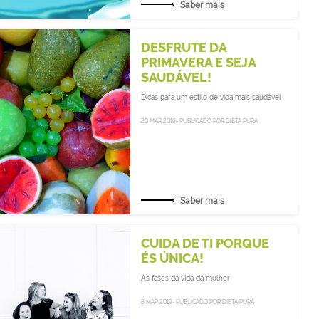
Saber mais
DESFRUTE DA
PRIMAVERA E SEJA
SAUDÁVEL!
Dicas para um estilo de vida mais saudável
20 MAR 2019- PUBLICADO POR DIETA PURA
Saber mais
CUIDA DE TI PORQUE
ÉS ÚNICA!
As fases da vida da mulher
8 MAR 2019- PUBLICADO POR DIETA PURA