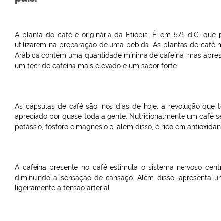
A planta do café é originária da Etiópia. É em 575 d.C. que 
utilizarem na preparação de uma bebida. As plantas de café
Arábica contém uma quantidade mínima de cafeína, mas aprese
um teor de cafeína mais elevado e um sabor forte.
As cápsulas de café são, nos dias de hoje, a revolução que t
apreciado por quase toda a gente. Nutricionalmente um café 
potássio, fósforo e magnésio e, além disso, é rico em antioxidant
A cafeína presente no café estimula o sistema nervoso centr
diminuindo a sensação de cansaço. Além disso, apresenta uma
ligeiramente a tensão arterial.