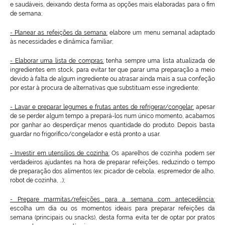
e saudáveis, deixando desta forma as opções mais elaboradas para o fim
de semana;
- Planear as refeições da semana:
elabore um menu semanal adaptado
às necessidades e dinâmica familiar;
- Elaborar uma lista de compras:
tenha sempre uma lista atualizada de
ingredientes em stock, para evitar ter que parar uma preparação a meio
devido à falta de algum ingrediente ou atrasar ainda mais a sua confeção
por estar à procura de alternativas que substituam esse ingrediente;
- Lavar e preparar legumes e frutas antes de refrigerar/congelar:
apesar
de se perder algum tempo a prepará-los num único momento, acabamos
por ganhar ao desperdiçar menos quantidade do produto. Depois basta
guardar no frigorífico/congelador e está pronto a usar.
- Investir em utensílios de cozinha:
Os aparelhos de cozinha podem ser
verdadeiros ajudantes na hora de preparar refeições, reduzindo o tempo
de preparação dos alimentos (ex: picador de cebola, espremedor de alho,
robot de cozinha, …);
- Prepare marmitas/refeições para a semana com antecedência:
escolha um dia ou os momentos ideais para preparar refeições da
semana (principais ou snacks), desta forma evita ter de optar por pratos