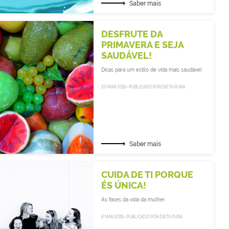
Saber mais
DESFRUTE DA
PRIMAVERA E SEJA
SAUDÁVEL!
Dicas para um estilo de vida mais saudável
20 MAR 2019- PUBLICADO POR DIETA PURA
Saber mais
CUIDA DE TI PORQUE
ÉS ÚNICA!
As fases da vida da mulher
8 MAR 2019- PUBLICADO POR DIETA PURA