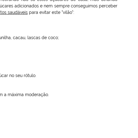
açúcares adicionados e nem sempre conseguimos perceber
itos saudáveis
para evitar este "vilão":
unilha, cacau, lascas de coco;
ar no seu rótulo.
com a máxima moderação.