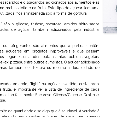
acáridos e dissacáridos adicionados aos alimentos e às
o mel, no leite e na fruta. Este tipo de açúcar tem uma
utilizada, fica armazenada sob a forma de gordura.
são a glicose, frutose, sacarose, amidos hidrolisados
ladas de açúcar, também adicionados pela indústria,
s ou refrigerantes são alimentos que à partida contêm
 usa açúcares em produtos improváveis e que passam
 legumes enlatados, batatas fritas, bebidas vegetais,
 (ex: pizzas), entre outros alimentos. O açúcar adicionado
, mas também cor, textura ou mesmo a durabilidade do
do, amarelo, “light” ou açúcar invertido, cristalizado,
 fruta, é importante ver a lista de ingrediente de cada
emos tao facilmente: Sacarose; Glicose/Glucose; Dextrose;
ose.
ite de quantidade e se diga que é saudável. A verdade é
 retirando não só estes açúcares de casa, mas olhando