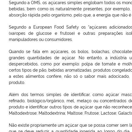
Segundo a OMS, os açúcares simples englobam todos os monoss
bebidas, bem como os naturalmente presentes, por exemplo, n
absorção rápida pelo organismo, pelo que, a energia que não é 
Segundo a European Food Safety os “açúcares adicionados” 
(xaropes de glucose e frutose) e outras preparações iso
manipuladores ou consumidores.
Quando se fala em açúcares, os bolos, bolachas, chocolate
grandes quantidades de açúcar. No entanto, a indústria
despercebidos, como por exemplo: polpa de tomate e molhos,
certos tipos de pão, bebidas aromatizadas, produtos congelados
a estes alimentos confere, não só o sabor mais adocicado
produto.
Além dos termos simples de identificar, como açúcar mascava
refinado, biológico/orgânico, mel, melaço ou concentrados de
produto e identificar outros tipos de açúcar que não reconhec
Maltodextrose; Maltodextrina; Maltose; Frutose; Lactose; Galact
Não existe propriamente um açúcar que se possa comer sem lim
que se deve reduzir a quantidade ingerida ao longo do dia,