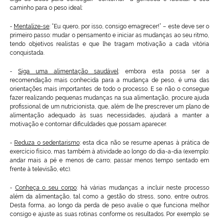
caminho para o peso ideal:
-
Mentalize-se
: “Eu quero, por isso, consigo emagrecer!” – este deve ser o
primeiro passo: mudar o pensamento e iniciar as mudanças ao seu ritmo,
tendo objetivos realistas e que lhe tragam motivação a cada vitória
conquistada.
-
Siga uma alimentação saudável
: embora esta possa ser a
recomendação mais conhecida para a mudança de peso, é uma das
orientações mais importantes de todo o processo. E se não o consegue
fazer realizando pequenas mudanças na sua alimentação, procure ajuda
profissional de um nutricionista, que, além de lhe prescrever um plano de
alimentação adequado às suas necessidades, ajudará a manter a
motivação e contornar dificuldades que possam aparecer.
-
Reduza o sedentarismo
: esta dica não se resume apenas à prática de
exercício físico, mas também à atividade ao longo do dia-a-dia (exemplo:
andar mais a pé e menos de carro; passar menos tempo sentado em
frente à televisão, etc).
-
Conheça o seu corpo
: há várias mudanças a incluir neste processo
além da alimentação, tal como a gestão do stress, sono, entre outros.
Desta forma, ao longo da perda de peso avalie o que funciona melhor
consigo e ajuste as suas rotinas conforme os resultados. Por exemplo: se