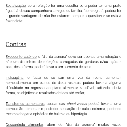
Socialização:
se a refeição for uma escolha para poder ter uma prato
“igual” à do seu companheiro, amigos ou família, "sem regras", poderá ter
a grande vantagem de não lhe estarem sempre a questionar se está a
fazer dieta;
Contras
Excedente calórico
:
o "dia da asneira" deve ser apenas uma refeição e
não um dia inteiro de refeições carregadas de gorduras e/ou açúcar,
pois, desta forma, poderá levar a um aumento de peso.
Indisciplina
:
o facto de se sair uma vez da rotina alimentar,
nomeadamente em planos de dieta restritos, poderá levar a alguma
dificuldade no regresso ao plano alimentar saudável, adiando, desta
forma, os objetivos e resultados obtidos até então;
Transtornos alimentares
:
abusar das
cheat meals
poderá levar a uma
compulsão alimentar e posterior sensação de culpa extrema, podendo
mesmo chegar a episódios de bulimia ou hiperfagia.
Descontrolo alimentar
:
além do "dia da asneira" muitas vezes