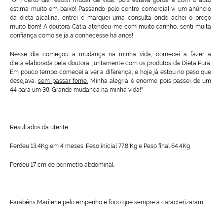
"Um certo dia resolvi mudar de vida, pois estava gorda e com o auto
estima muito em baixo! Passando pelo centro comercial vi um anúncio
da dieta alcalina, entrei e marquei uma consulta onde achei o preço
muito bom! A doutora Cátia atendeu-me com muito carinho, senti muita
confiança como se já a conhecesse há anos!
Nesse dia começou a mudança na minha vida, comecei a fazer a
dieta elaborada pela doutora, juntamente com os produtos da Dieta Pura.
Em pouco tempo comecei a ver a diferença, e hoje já estou no peso que
desejava,
sem passar fome.
Minha alegria é enorme pois passei de um
44 para um 38. Grande mudança na minha vida!"
Resultados da utente:
Perdeu 13.4Kg em 4 meses. Peso inicial 77.8 Kg e Peso final 64.4Kg
Perdeu 17 cm de perímetro abdominal.
Parabéns Marilene pelo empenho e foco que sempre a caracterizaram!